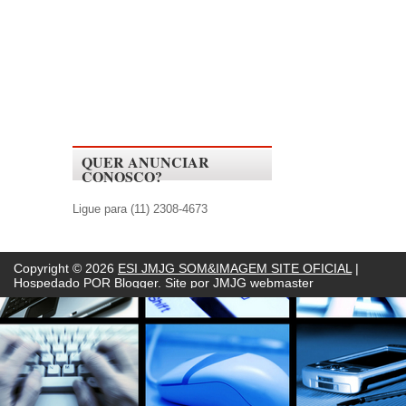
QUER ANUNCIAR
CONOSCO?
Ligue para (11) 2308-4673
Copyright ©
2026
ESI JMJG SOM&IMAGEM SITE OFICIAL
|
Hospedado POR
Blogger. Site por JMJG webmaster