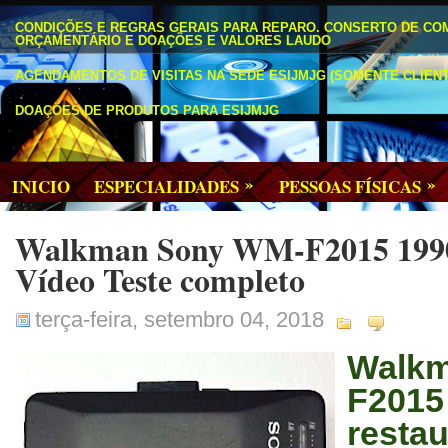
CONDIÇÕES E REGRAS GERAIS PARA REPARO. CONSERTO DE CO
ORÇAMENTÁRIO E DOAÇÕES E VALORES LAUDO
AGENDAMENTOS DE VISITAS NA SEDE ESIJMJG (SOMENTE CLIENT
DOAÇÕES DE PRODUTOS PARA ESIJMJG
»
»
INICIO
ESPECIALIDADES
PESSOAS FÍSICAS
Walkman Sony WM-F2015 1990
Vídeo Teste completo
terça-feira, setembro 04, 2018
Wal
F2015
rest