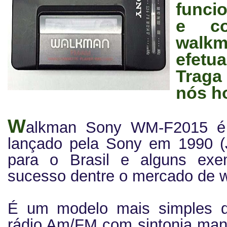
funci
e co
walkm
efet
Traga
nós h
W
alkman Sony WM-F2015 é u
lançado pela Sony em 1990 (J
para o Brasil e alguns exe
sucesso dentre o mercado de w
É um modelo mais simples 
rádio Am/FM com sintonia manu