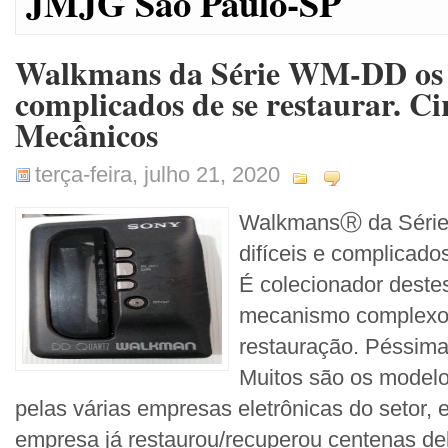
JMJG São Paulo-SP
Walkmans da Série WM-DD os ma
complicados de se restaurar. Cir
Mecânicos
terça-feira, julho 21, 2020
WalkmansⓇ da Série
difíceis e complicad
É colecionador dest
mecanismo complexo 
restauração. Péssima 
Muitos são os model
pelas várias empresas eletrônicas do setor, 
empresa já restaurou/recuperou centenas del