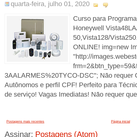
quarta-feira, julho 01, 2020
Curso para Programa
Honeywell Vista48LA/
50,Vista128/Vista250
ONLINE! img=new Ima
"http://images.webes
frm=2&btn_type=5
3AALARMES%20TYCO-DSC"; Não requer CNP
Autônomos e perfil CPF! Perfeito para Técni
de serviço! Vagas Imediatas! Não requer que 
Postagens mais recentes
Página inicial
Assinar:
Postagens (Atom)