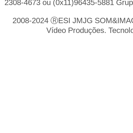
2308-4673 ou (0x11)96435-5881 Gru
2008-2024 ⓇESI JMJG SOM&IMAGE
Vídeo Produções. Tecnol