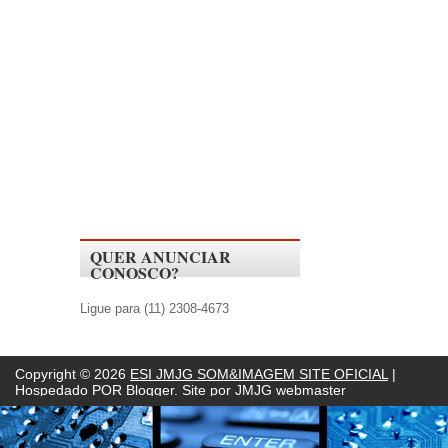
QUER ANUNCIAR
CONOSCO?
Ligue para (11) 2308-4673
Copyright ©
2026
ESI JMJG SOM&IMAGEM SITE OFICIAL
|
Hospedado POR
Blogger. Site por JMJG webmaster