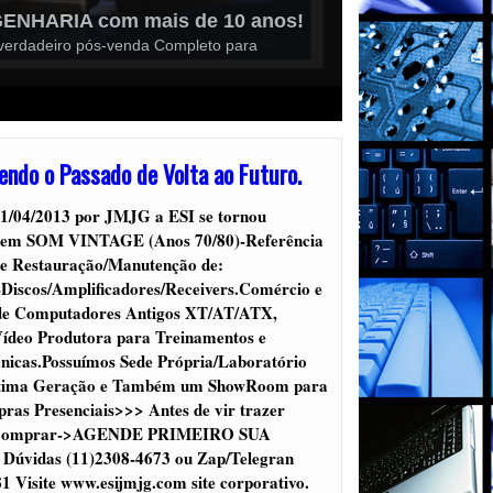
a com A Melhor Tecnologia de Som
ndo o Passado de Volta ao Futuro.
1/04/2013 por JMJG a ESI se tornou
a em SOM VINTAGE (Anos 70/80)-Referência
e Restauração/Manutenção de:
-Discos/Amplificadores/Receivers.Comércio e
de Computadores Antigos XT/AT/ATX,
ídeo Produtora para Treinamentos e
nicas.Possuímos Sede Própria/Laboratório
ltima Geração e Também um ShowRoom para
pras Presenciais>>> Antes de vir trazer
u Comprar->AGENDE PRIMEIRO SUA
Dúvidas (11)2308-4673 ou Zap/Telegran
1 Visite www.esijmjg.com site corporativo.