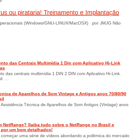
us ou pirataria! Treinamento e Implantação
s Operacionais (Windows/GNU-LINUX/MacOSX) por JMJG Não
o das Centrais Multimídia 1 Din com Aplicativo Hi-Link
ras
 das centrais multimídia 1 DIN 2 DIN com Aplicativo Hi-Link.
. ...
cnica de Aparelhos de Som Vintage e Antigos anos 70/80/90
il
Assistência Técnica de Aparelhos de Som Antigos (Vintage) anos
NetRange? Saiba tudo sobre o NetRange no Brasil e
 por um bem detalhados!
começar uma série de vídeos abordando a polêmica do mercado