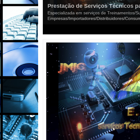
Restauração de Vitrolas/Toca-Disc
Empresa Referência no Setor com Incríveis R
Analógico+Digital com Exclusividade!Aqui falt
1
2
3
4
5