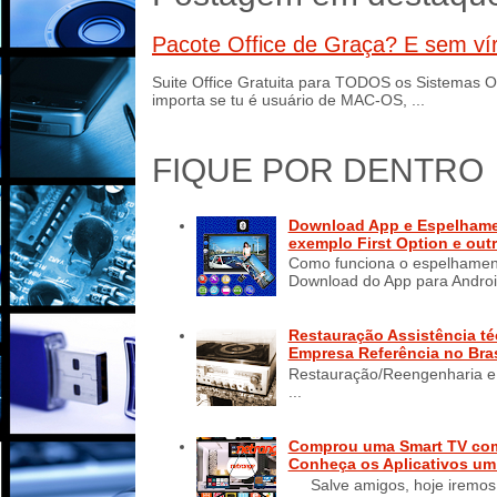
Pacote Office de Graça? E sem vír
Suite Office Gratuita para TODOS os Sistema
importa se tu é usuário de MAC-OS, ...
FIQUE POR DENTRO
Download App e Espelhament
exemplo First Option e out
Como funciona o espelhamento
Download do App para Android
Restauração Assistência té
Empresa Referência no Bras
Restauração/Reengenharia e 
...
Comprou uma Smart TV com 
Conheça os Aplicativos um
Salve amigos, hoje iremos 