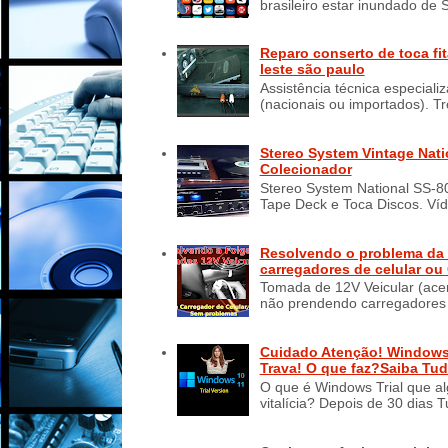
brasileiro estar inundado de 
Reparo conserto de toca fi
leste são paulo
Assistência técnica especiali
(nacionais ou importados). Tr
Stereo System Vintage Nati
Colecionador
Stereo System National SS-80
Tape Deck e Toca Discos. Víd
Resolvendo o problema da 
carregadores de celular ou
Tomada de 12V Veicular (ace
não prendendo carregadores d
Cuidado Atenção! Windows 1
Trava! O que faz?Saiba Tud
O que é Windows Trial que a
vitalícia? Depois de 30 dias 