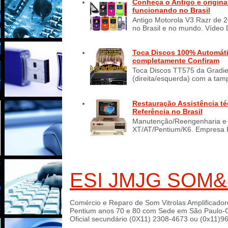
Conheça o Antigo e origina
funcionando no Brasil
Antigo Motorola V3 Razr de 2
no Brasil e no mundo. Vídeo 
Toca Discos 100% Automáti
completamente Confiram
Toca Discos TT575 da Gradie
(direita/esquerda) com a tamp
Restauração Assistência t
Referência no Brasil
Manutenção/Reengenharia e 
XT/AT/Pentium/K6. Empresa Re
ESI JMJG SOM&
Comércio e Reparo de Som Vitrolas Amplificador
Pentium anos 70 e 80 com Sede em São Paulo-Ca
Oficial secundário (0X11) 2308-4673 ou (0x11