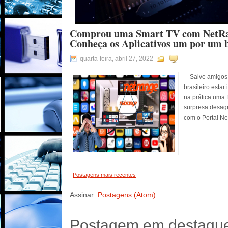
Comprou uma Smart TV com NetRang
Conheça os Aplicativos um por um 
quarta-feira, abril 27, 2022
Salve amigos, 
brasileiro esta
na prática uma
surpresa desag
com o Portal Net
Postagens mais recentes
Assinar:
Postagens (Atom)
Postagem em destaqu