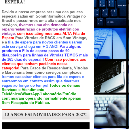
ESPERA!
Devido a nossa empresa ser uma das poucas
especializadas em Som/Informática Vintage no
Brasil e possuirmos uma alta qualidade nos
serviços,
tivemos uma alta demanda de
reparo/restauração de produtos eletrônicos
vintage,
com isso atingimos uma ALTA Fila de
Espera
Para Vitrolas de RACK em Som Vintage,
e a
fila de espera para novos clientes usarem
este serviço chega em + 1 ANO!
Para alguns
produtos a Fila de espera passa de 90
dias,porém para linhas de Vitrolas TEMOS mais
de 365 dias de espera!
!
Com isso pedimos aos
clientes que tenham paciência nessa
categoria!
.Para Casos de Reengenharia, Vitrolas
e Marcenaria bem como serviços complexos
Iremos cadastrar clientes para fila de espera e
entraremos em contato assim que tivermos
vagas ao longo do tempo!
Todos os demais
Serviços e Atendimento
Telefônico/WhatsApp/Laboratório/Estúdio
continuaram operando normalmente apenas
Sem Recepção do Público.
13 ANOS ESI NOVIDADES PARA 2027!