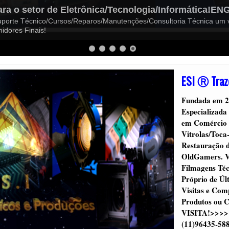
os/Amplificadores/Receivers 70/80!
estaurações de Som Vintage, com Laboratório Próprio e Reengenhari
a de Peças Originais tem uma excelente opção de restauração!
ESI Ⓡ Traze
Fundada em 2
Especializad
em Comércio 
Vitrolas/Toca
Restauração 
OldGamers. V
Filmagens Téc
Próprio de Ú
Visitas e Com
Produtos o
VISITA!>>>> 
(11)96435-588