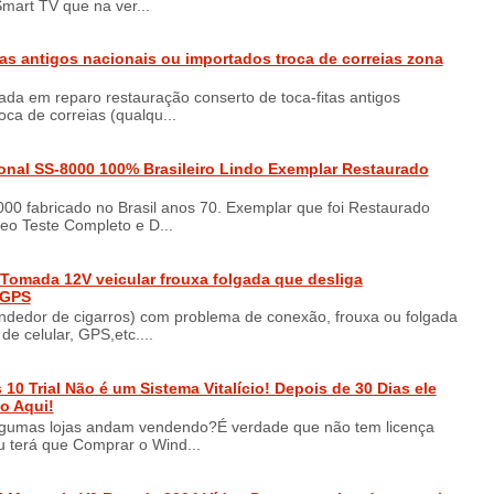
Smart TV que na ver...
tas antigos nacionais ou importados troca de correias zona
zada em reparo restauração conserto de toca-fitas antigos
oca de correias (qualqu...
onal SS-8000 100% Brasileiro Lindo Exemplar Restaurado
00 fabricado no Brasil anos 70. Exemplar que foi Restaurado
eo Teste Completo e D...
Tomada 12V veicular frouxa folgada que desliga
 GPS
ndedor de cigarros) com problema de conexão, frouxa ou folgada
e celular, GPS,etc....
0 Trial Não é um Sistema Vitalício! Depois de 30 Dias ele
o Aqui!
lgumas lojas andam vendendo?É verdade que não tem licença
Tu terá que Comprar o Wind...