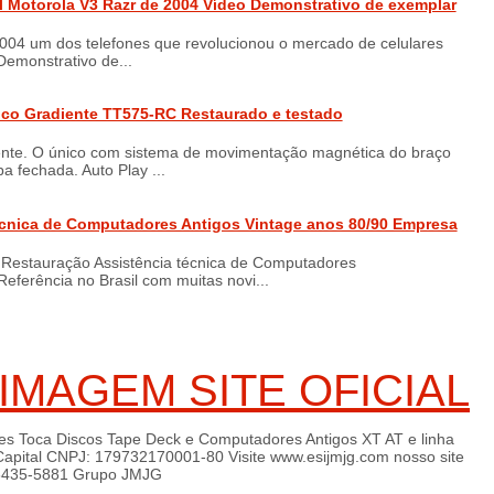
l Motorola V3 Razr de 2004 Vídeo Demonstrativo de exemplar
004 um dos telefones que revolucionou o mercado de celulares
Demonstrativo de...
co Gradiente TT575-RC Restaurado e testado
nte. O único com sistema de movimentação magnética do braço
a fechada. Auto Play ...
écnica de Computadores Antigos Vintage anos 80/90 Empresa
Restauração Assistência técnica de Computadores
ferência no Brasil com muitas novi...
IMAGEM SITE OFICIAL
es Toca Discos Tape Deck e Computadores Antigos XT AT e linha
pital CNPJ: 179732170001-80 Visite www.esijmjg.com nosso site
)96435-5881 Grupo JMJG