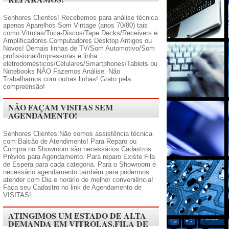
Senhores Clientes! Recebemos para análise técnica
apenas Aparelhos Som Vintage (anos 70/80) tais
como Vitrolas/Toca-Discos/Tape Decks/Receivers e
Amplificadores.Computadores Desktop Antigos ou
Novos! Demais linhas de TV/Som Automotivo/Som
profissional/Impressoras e linha
eletrodomésticos/Celulares/Smartphones/Tablets ou
Notebooks NÂO Fazemos Análise. Não
Trabalhamos com outras linhas! Grato pela
compreensão!
NÃO FAÇAM VISITAS SEM
AGENDAMENTO!
Senhores Clientes:Não somos assistência técnica
com Balcão de Atendimento! Para Reparo ou
Compra no Showroom são necessários Cadastros
Prévios para Agendamento. Para reparo Existe Fila
de Espera para cada categoria. Para o Showroom é
necessário agendamento também para podermos
atender com Dia e horário de melhor conveniência!
Faça seu Cadastro no link de Agendamento de
VISITAS!
ATINGIMOS UM ESTADO DE ALTA
DEMANDA EM VITROLAS.FILA DE