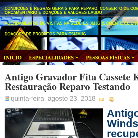
CONDIÇÕES E REGRAS GERAIS PARA REPARO. CONSERTO DE CO
ORÇAMENTÁRIO E DOAÇÕES E VALORES LAUDO
AGENDAMENTOS DE VISITAS NA SEDE ESIJMJG (SOMENTE CLIENT
DOAÇÕES DE PRODUTOS PARA ESIJMJG
»
»
INICIO
ESPECIALIDADES
PESSOAS FÍSICAS
Antigo Gravador Fita Cassete 
Restauração Reparo Testando
quinta-feira, agosto 23, 2018
Anti
Winds
recup