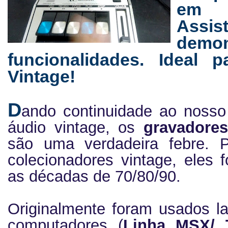
em n
Assi
dem
funcionalidades. Ideal 
Vintage!
D
ando continuidade ao nosso
áudio vintage, os
gravadores
são uma verdadeira febre. 
colecionadores vintage, eles 
as décadas de 70/80/90.
Originalmente foram usados l
computadores (
Linha MSX/ 