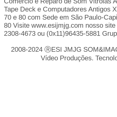
Comércio e Reparo de Som Vitrolas A
Tape Deck e Computadores Antigos X
70 e 80 com Sede em São Paulo-Cap
80 Visite www.esijmjg.com nosso site 
2308-4673 ou (0x11)96435-5881 Gru
2008-2024 ⓇESI JMJG SOM&IMAGE
Vídeo Produções. Tecnol