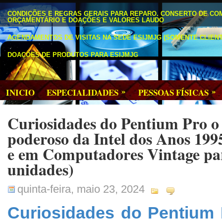
CONDIÇÕES E REGRAS GERAIS PARA REPARO. CONSERTO DE CO
ORÇAMENTÁRIO E DOAÇÕES E VALORES LAUDO
AGENDAMENTOS DE VISITAS NA SEDE ESIJMJG (SOMENTE CLIENT
DOAÇÕES DE PRODUTOS PARA ESIJMJG
»
»
INICIO
ESPECIALIDADES
PESSOAS FÍSICAS
Curiosidades do Pentium Pro o
poderoso da Intel dos Anos 199
e em Computadores Vintage par
unidades)
quinta-feira, maio 23, 2024
Curiosidades do Pentium