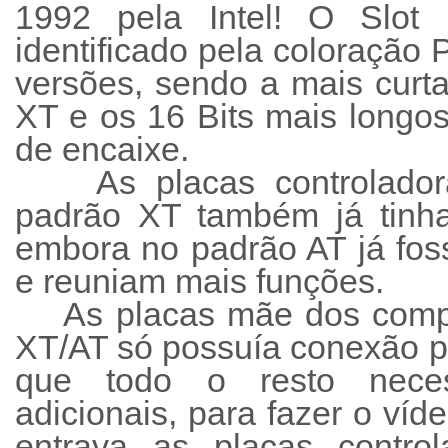
1992 pela Intel! O Slot 
identificado pela coloração 
versões, sendo a mais curta
XT e os 16 Bits mais longo
de encaixe.
As placas controlad
padrão XT também já tinha
embora no padrão AT já fo
e reuniam mais funções.
As placas mãe dos comp
XT/AT só possuía conexão p
que todo o resto neces
adicionais, para fazer o víd
entrava as placas contro