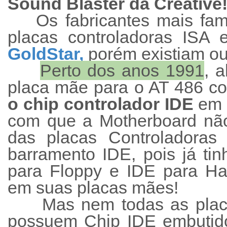
Sound Blaster da Creative
Os fabricantes mais fa
placas controladoras ISA
GoldStar,
porém existiam ou
Perto dos anos 1991
, 
placa mãe para o AT 486 
o chip controlador IDE
em 
com que a Motherboard não
das placas Controladoras 
barramento IDE, pois já ti
para Floppy e IDE para Ha
em suas placas mães!
Mas nem todas as pla
possuem Chip IDE embutido