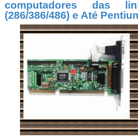
computadores das l
(286/386/486) e Até Pentiu