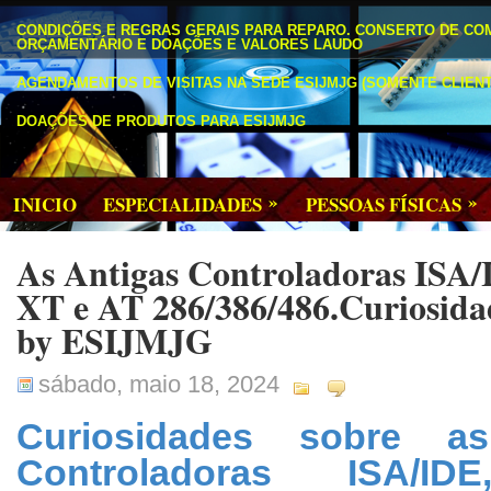
CONDIÇÕES E REGRAS GERAIS PARA REPARO. CONSERTO DE CO
ORÇAMENTÁRIO E DOAÇÕES E VALORES LAUDO
AGENDAMENTOS DE VISITAS NA SEDE ESIJMJG (SOMENTE CLIENT
DOAÇÕES DE PRODUTOS PARA ESIJMJG
»
»
INICIO
ESPECIALIDADES
PESSOAS FÍSICAS
As Antigas Controladoras ISA
XT e AT 286/386/486.Curiosidad
by ESIJMJG
sábado, maio 18, 2024
Curiosidades sobre as
Controladoras ISA/