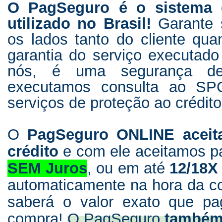
O PagSeguro é o sistema
utilizado no Brasil!
Garante 
os lados tanto do cliente qu
garantia do serviço executado
nós, é uma segurança de
executamos consulta ao SP
serviços de proteção ao crédito
O
PagSeguro ONLINE aceita
crédito
e com ele aceitamos p
SEM Juros
, ou em até
12/18
automaticamente na hora da co
saberá o valor exato que p
compra!
O PagSeguro
também 