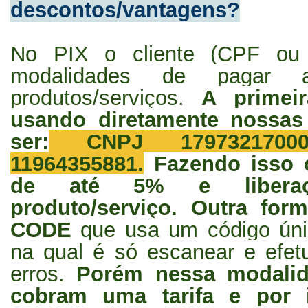
descontos/vantagens?
No PIX o cliente (CPF ou
modalidades de pagar 
produtos/serviços.
A primeir
usando diretamente nossa
ser:
CNPJ 17973217000
11964355881.
Fazendo isso 
de até 5% e liberaç
produto/serviço. Outra fo
CODE
que usa um código únic
na qual é só escanear e efe
erros.
Porém nessa modalid
cobram uma tarifa e por