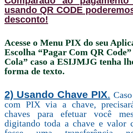
Comparado ao pagamento
usando QR CODE poderemos 
desconto!
A
cesse o Menu PIX do seu Aplic
Escolha “Pagar Com QR Code” o
Cola” caso a ESIJMJG tenha lh
forma de texto.
2) Usando Chave PIX
.
Caso
com PIX via
a chave, precisar
chaves para efetuar você me
digitando toda a chave e valor 
fosse uma transferência n