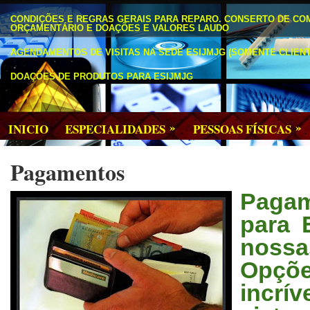
CONDIÇÕES E REGRAS GERAIS PARA REPARO. CONSERTO DE CO
ORÇAMENTÁRIO E DOAÇÕES E VALORES LAUDO
AGENDAMENTOS DE VISITAS NA SEDE ESIJMJG (SOMENTE CLIENT
DOAÇÕES DE PRODUTOS PARA ESIJMJG
»
»
INICIO
ESPECIALIDADES
PESSOAS FÍSICAS
Pagamentos
Pagam
para 
noss
Opçõ
incr