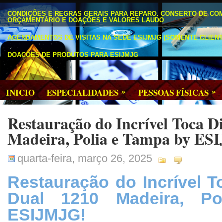
CONDIÇÕES E REGRAS GERAIS PARA REPARO. CONSERTO DE CO
ORÇAMENTÁRIO E DOAÇÕES E VALORES LAUDO
AGENDAMENTOS DE VISITAS NA SEDE ESIJMJG (SOMENTE CLIENT
DOAÇÕES DE PRODUTOS PARA ESIJMJG
»
»
INICIO
ESPECIALIDADES
PESSOAS FÍSICAS
Restauração do Incrível Toca D
Madeira, Polia e Tampa by E
quarta-feira, março 26, 2025
Restauração do Incrível 
Dual 1210 Madeira, P
ESIJMJG!