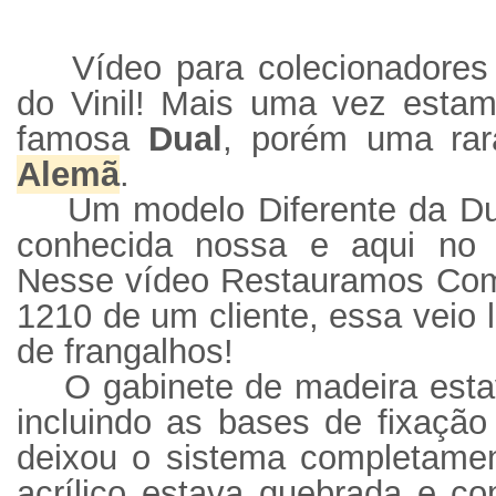
Vídeo para colecionadore
do Vinil! Mais uma vez estam
famosa
Dual
, porém uma ra
Alemã
.
Um modelo Diferente da Du
conhecida nossa e aqui no c
Nesse vídeo Restauramos Co
1210 de um cliente, essa veio 
de frangalhos!
O gabinete de madeira estav
incluindo as bases de fixaçã
deixou o sistema completamen
acrílico estava quebrada e c