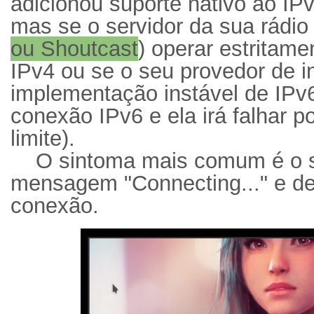
adicionou suporte nativo ao IP
mas se o servidor da sua rádio 
ou Shoutcast
) operar estritam
IPv4 ou se o seu provedor de in
implementação instável de IPv6,
conexão IPv6 e ela irá falhar p
limite).
O sintoma mais comum é o s
mensagem "Connecting..." e dep
conexão.