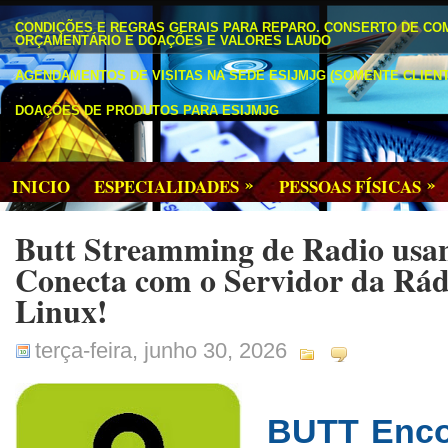
CONDIÇÕES E REGRAS GERAIS PARA REPARO. CONSERTO DE CO
ORÇAMENTÁRIO E DOAÇÕES E VALORES LAUDO
AGENDAMENTOS DE VISITAS NA SEDE ESIJMJG (SOMENTE CLIENT
DOAÇÕES DE PRODUTOS PARA ESIJMJG
»
»
INICIO
ESPECIALIDADES
PESSOAS FÍSICAS
Butt Streamming de Radio usa
Conecta com o Servidor da Rád
Linux!
terça-feira, junho 30, 2026
BUTT Encod