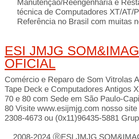
Manutenção/Reengenharia e Resta
técnica de Computadores XT/AT/
Referência no Brasil com muitas no
ESI JMJG SOM&IMAG
OFICIAL
Comércio e Reparo de Som Vitrolas A
Tape Deck e Computadores Antigos X
70 e 80 com Sede em São Paulo-Cap
80 Visite www.esijmjg.com nosso site 
2308-4673 ou (0x11)96435-5881 Gru
2008-2024 ⓇESI JMJG SOM&IMAGE