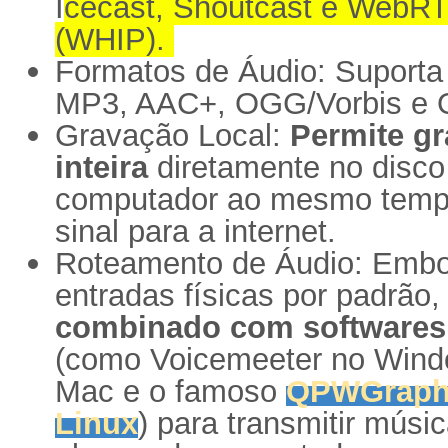
I
cecast, Shoutcast e WebR
(WHIP).
Formatos de Áudio: Suporta
MP3, AAC+, OGG/Vorbis e
Gravação Local:
Permite gr
inteira
diretamente no disco 
computador ao mesmo temp
sinal para a internet.
Roteamento de Áudio: Embo
entradas físicas por padrão,
combinado com softwares 
(como Voicemeeter no Wind
Mac e o famoso
QPWGraph 
Linux
) para transmitir mús