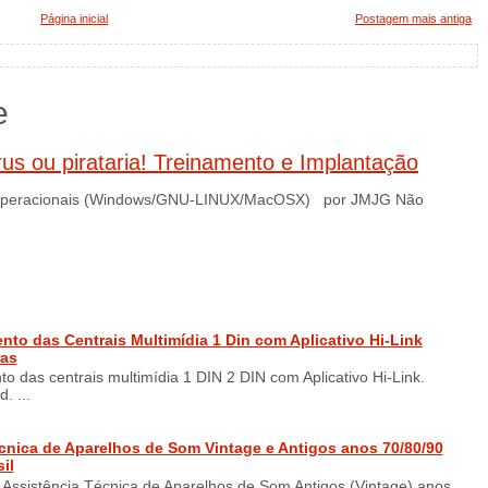
Página inicial
Postagem mais antiga
e
us ou pirataria! Treinamento e Implantação
s Operacionais (Windows/GNU-LINUX/MacOSX) por JMJG Não
o das Centrais Multimídia 1 Din com Aplicativo Hi-Link
ras
 das centrais multimídia 1 DIN 2 DIN com Aplicativo Hi-Link.
. ...
cnica de Aparelhos de Som Vintage e Antigos anos 70/80/90
il
Assistência Técnica de Aparelhos de Som Antigos (Vintage) anos