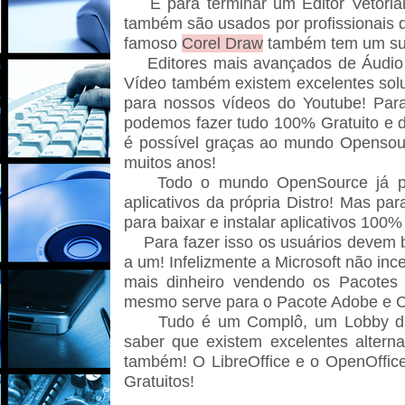
E para terminar um Editor Vetori
também são usados por profissionais 
famoso
Corel Draw
também tem um sub
Editores mais avançados de Áudio
Vídeo também existem excelentes sol
para nossos vídeos do Youtube! Par
podemos fazer tudo 100% Gratuito e de
é possível graças ao mundo Opensour
muitos anos!
Todo o mundo OpenSource já pod
aplicativos da própria Distro! Mas p
para baixar e instalar aplicativos 100%
Para fazer isso os usuários devem b
a um! Infelizmente a Microsoft não in
mais dinheiro vendendo os Pacotes P
mesmo serve para o Pacote Adobe e C
Tudo é um Complô, um Lobby das
saber que existem excelentes altern
também! O LibreOffice e o OpenOffic
Gratuitos!