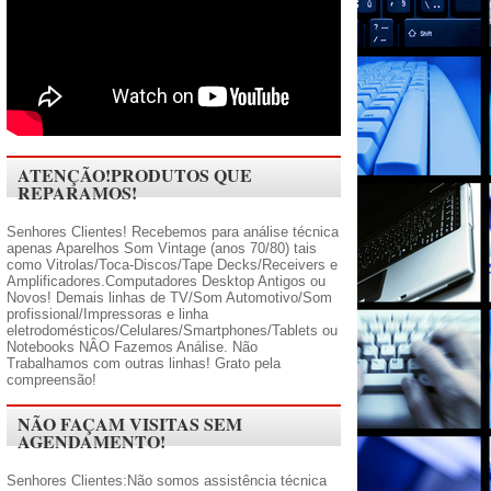
ATENÇÃO!PRODUTOS QUE
REPARAMOS!
Senhores Clientes! Recebemos para análise técnica
apenas Aparelhos Som Vintage (anos 70/80) tais
como Vitrolas/Toca-Discos/Tape Decks/Receivers e
Amplificadores.Computadores Desktop Antigos ou
Novos! Demais linhas de TV/Som Automotivo/Som
profissional/Impressoras e linha
eletrodomésticos/Celulares/Smartphones/Tablets ou
Notebooks NÂO Fazemos Análise. Não
Trabalhamos com outras linhas! Grato pela
compreensão!
NÃO FAÇAM VISITAS SEM
AGENDAMENTO!
Senhores Clientes:Não somos assistência técnica