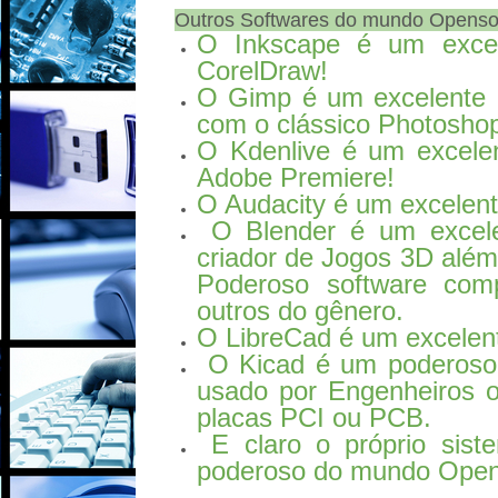
Outros Softwares do mundo Openso
O Inkscape é um excele
CorelDraw!
O Gimp é um excelente e
com o clássico Photosho
O Kdenlive é um excelen
Adobe Premiere!
O Audacity é um excelente
O Blender é um excele
criador de Jogos 3D além
Poderoso software com
outros do gênero.
O LibreCad é um excele
O Kicad é um poderoso e
usado por Engenheiros o
placas PCI ou PCB.
E claro o próprio sist
poderoso do mundo Open