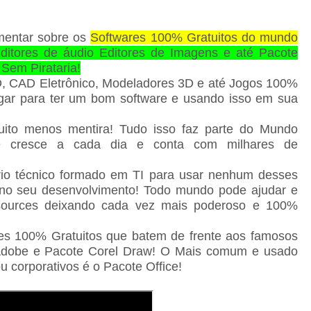
mentar sobre os
Softwares 100% Gratuitos do mundo
ditores de áudio Editores de Imagens e até Pacote
 Sem Pirataria!
D, CAD Eletrônico, Modeladores 3D e até Jogos 100%
agar para ter um bom software e usando isso em sua
!
uito menos mentira! Tudo isso faz parte do Mundo
 cresce a cada dia e conta com milhares de
io técnico formado em TI para usar nenhum desses
 no seu desenvolvimento! Todo mundo pode ajudar e
sources deixando cada vez mais poderoso e 100%
es 100% Gratuitos que batem de frente aos famosos
e Adobe e Pacote Corel Draw! O Mais comum e usado
u corporativos é o Pacote Office!