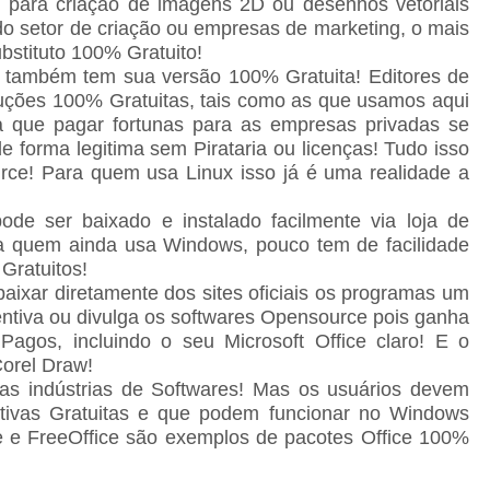
al para criação de imagens 2D ou desenhos vetoriais
do setor de criação ou empresas de marketing, o mais
stituto 100% Gratuito!
 também tem sua versão 100% Gratuita! Editores de
uções 100% Gratuitas, tais como as que usamos aqui
a que pagar fortunas para as empresas privadas se
 forma legitima sem Pirataria ou licenças! Tudo isso
ce! Para quem usa Linux isso já é uma realidade a
e ser baixado e instalado facilmente via loja de
ara quem ainda usa Windows, pouco tem de facilidade
 Gratuitos!
aixar diretamente dos sites oficiais os programas um
centiva ou divulga os softwares Opensource pois ganha
agos, incluindo o seu Microsoft Office claro! E o
orel Draw!
 indústrias de Softwares! Mas os usuários devem
ativas Gratuitas e que podem funcionar no Windows
e e FreeOffice são exemplos de pacotes Office 100%