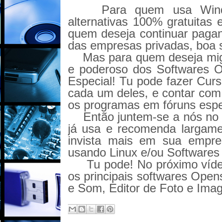
Para quem usa Wind
alternativas 100% gratuitas 
quem deseja continuar pagan
das empresas privadas, boa 
Mas para quem deseja mig
e poderoso dos Softwares O
Especial! Tu pode fazer Cur
cada um deles, e contar com
os programas em fóruns esp
Então juntem-se a nós n
já usa e recomenda largamen
invista mais em sua empr
usando Linux e/ou Softwares
Tu pode! No próximo víde
os principais softwares Open
e Som, Editor de Foto e Ima