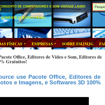
 CONSERTO DE COMPUTADORES E SOM VINTAGE LAUDO
O
(SOMENTE CLIENTES FINAIS)
»
»
OAS FÍSICAS
EMPRESAS
SOBRE ESIJMJG
FA
ote Office, Editores de Vídeo e Som, Editores de
0% Gratuitos!
rce use Pacote Office, Editores de
Fotos e Imagens, e Softwares 3D 100%