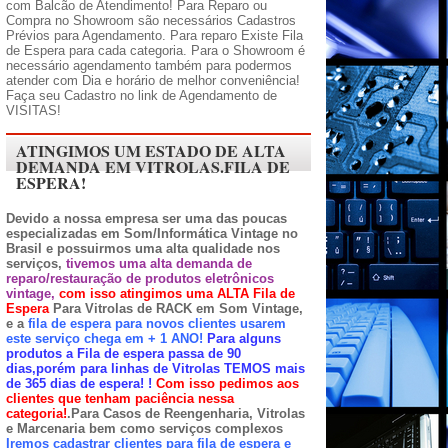
com Balcão de Atendimento! Para Reparo ou
Compra no Showroom são necessários Cadastros
Prévios para Agendamento. Para reparo Existe Fila
de Espera para cada categoria. Para o Showroom é
necessário agendamento também para podermos
atender com Dia e horário de melhor conveniência!
Faça seu Cadastro no link de Agendamento de
VISITAS!
ATINGIMOS UM ESTADO DE ALTA
DEMANDA EM VITROLAS.FILA DE
ESPERA!
Devido a nossa empresa ser uma das poucas
especializadas em Som/Informática Vintage no
Brasil e possuirmos uma alta qualidade nos
serviços,
tivemos uma alta demanda de
reparo/restauração de produtos eletrônicos
vintage,
com isso atingimos uma ALTA Fila de
Espera
Para Vitrolas de RACK em Som Vintage,
e a
fila de espera para novos clientes usarem
este serviço chega em + 1 ANO!
Para alguns
produtos a Fila de espera passa de 90
dias,porém para linhas de Vitrolas TEMOS mais
de 365 dias de espera!
!
Com isso pedimos aos
clientes que tenham paciência nessa
categoria!
.Para Casos de Reengenharia, Vitrolas
e Marcenaria bem como serviços complexos
Iremos cadastrar clientes para fila de espera e