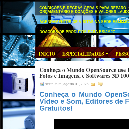
CONDIÇÕES E REGRAS GERAIS PARA REPARO.
ORÇAMENTÁRIO E DOAÇÕES E VALORES LAUD
AGENDAMENTOS DE VISITAS NA SEDE ESIJMJG 
DOAÇÕES DE PRODUTOS PARA ESIJMJG
»
INICIO
ESPECIALIDADES
PESS
Conheça o Mundo OpenSource use Pac
Fotos e Imagens, e Softwares 3D 10
sexta-feira, agosto 01, 2025
Conheça o Mundo OpenSou
Vídeo e Som, Editores de 
Gratuitos!