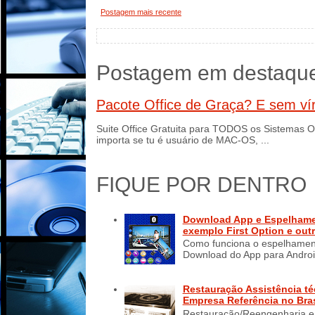
Postagem mais recente
Postagem em destaqu
Pacote Office de Graça? E sem vír
Suite Office Gratuita para TODOS os Sistema
importa se tu é usuário de MAC-OS, ...
FIQUE POR DENTRO
Download App e Espelhament
exemplo First Option e out
Como funciona o espelhamento
Download do App para Android
Restauração Assistência té
Empresa Referência no Bras
Restauração/Reengenharia e 