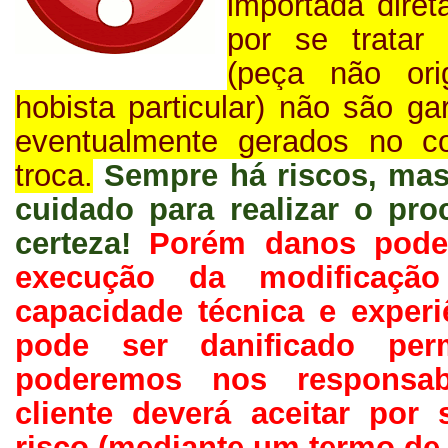
importada diret
por se tratar
(peça não ori
hobista particular) não são g
eventualmente gerados no c
troca.
Sempre há riscos, ma
cuidado para realizar o pro
certeza!
Porém danos pode
execução da modificaçã
capacidade técnica e exper
pode ser danificado per
poderemos nos responsab
cliente deverá aceitar por
risco (mediante um termo de 