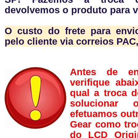
devolvemos o produto para v
O custo do frete para envi
pelo cliente via correios PA
Antes de en
verifique aba
qual a troca 
solucionar
efetuamos out
Gear como tro
do LCD Origi