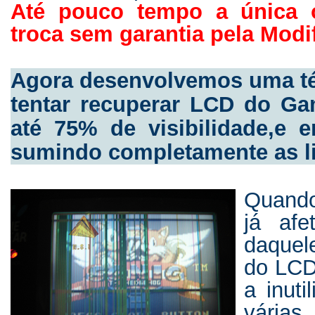
Até pouco tempo a única o
troca sem garantia pela Modi
Agora desenvolvemos uma té
tentar recuperar LCD do G
até 75% de visibilidade,e 
sumindo completamente as l
Quando
já af
daquele
do LCD
a inut
várias