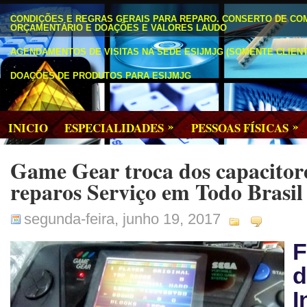
CONDIÇÕES E REGRAS GERAIS PARA REPARO. CONSERTO DE CO
ORÇAMENTÁRIO E DOAÇÕES E VALORES LAUDO
AGENDAMENTOS DE VISITAS NA SEDE ESIJMJG (SOMENTE CLIENT
DOAÇÕES DE PRODUTOS PARA ESIJMJG
»
»
INICIO
ESPECIALIDADES
PESSOAS FÍSICAS
Game Gear troca dos capacitor
reparos Serviço em Todo Brasil
segunda-feira, junho 19, 2017
I