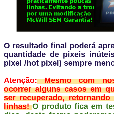
O resultado final poderá ap
quantidade de pixeis inúteis
pixel /hot pixel) sempre men
Atenção:
Mesmo com noss
ocorrer alguns casos em q
ser recuperado, retornando
linhas!
O produto fica em t