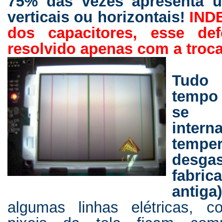
75% das vezes apresenta u
verticais ou horizontais!
INDE
dos capacitores, esse de
resolvido apenas com a troca
Tudo 
tempo
se 
inter
temp
desgas
fabric
antig
algumas linhas elétricas, c