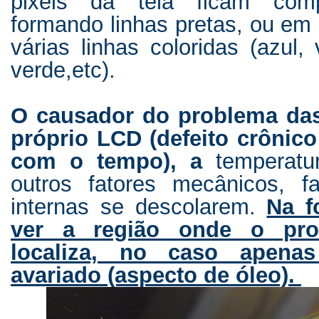
pixeis da tela ficam co
formando linhas pretas, ou em
várias linhas coloridas (azul
verde,etc).
O causador do problema das 
próprio LCD (defeito crônico
com o tempo), a
temperat
outros fatores mecânicos, 
internas se descolarem.
Na f
ver a região onde o pro
localiza, no caso apena
avariado (aspecto de óleo).